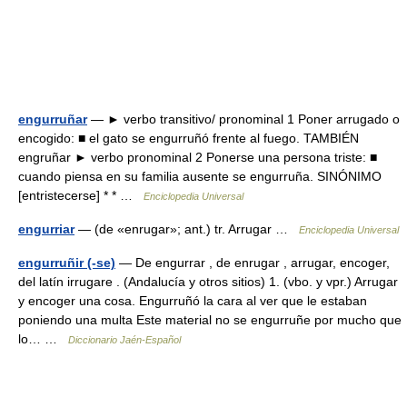
engurruñar
— ► verbo transitivo/ pronominal 1 Poner arrugado o
encogido: ■ el gato se engurruñó frente al fuego. TAMBIÉN
engruñar ► verbo pronominal 2 Ponerse una persona triste: ■
cuando piensa en su familia ausente se engurruña. SINÓNIMO
[entristecerse] * * …
Enciclopedia Universal
engurriar
— (de «enrugar»; ant.) tr. Arrugar …
Enciclopedia Universal
engurruñir (-se)
— De engurrar , de enrugar , arrugar, encoger,
del latín irrugare . (Andalucía y otros sitios) 1. (vbo. y vpr.) Arrugar
y encoger una cosa. Engurruñó la cara al ver que le estaban
poniendo una multa Este material no se engurruñe por mucho que
lo… …
Diccionario Jaén-Español