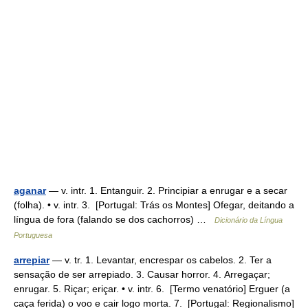
aganar
— v. intr. 1. Entanguir. 2. Principiar a enrugar e a secar
(folha). • v. intr. 3. [Portugal: Trás os Montes] Ofegar, deitando a
língua de fora (falando se dos cachorros) …
Dicionário da Língua
Portuguesa
arrepiar
— v. tr. 1. Levantar, encrespar os cabelos. 2. Ter a
sensação de ser arrepiado. 3. Causar horror. 4. Arregaçar;
enrugar. 5. Riçar; eriçar. • v. intr. 6. [Termo venatório] Erguer (a
caça ferida) o voo e cair logo morta. 7. [Portugal: Regionalismo]