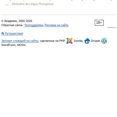
…
Dicionário da Língua Portuguesa
© Академик, 2000-2026
18+
Обратная связь:
Техподдержка
,
Реклама на сайте
👣 Путешествия
Экспорт словарей на сайты
, сделанные на PHP,
Joomla,
Drupal,
WordPress, MODx.