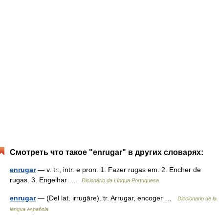
Смотреть что такое "enrugar" в других словарях:
enrugar
— v. tr., intr. e pron. 1. Fazer rugas em. 2. Encher de
rugas. 3. Engelhar …
Dicionário da Língua Portuguesa
enrugar
— (Del lat. irrugāre). tr. Arrugar, encoger …
Diccionario de la
lengua española