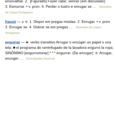
enxovalhar. 2. [Figurado] Fazer calar; vencer (em discussão).
3. Esmurrar. • v. pron. 4. Perder o lustro e enrugar se …
Dicionário
da Língua Portuguesa
franzir
— v. tr. 1. Dispor em pregas miúdas. 2. Enrugar. • v. pron.
3. Enrugar se. 4. Dobrar se em pregas …
Dicionário da Língua
Portuguesa
engurrar
— ► verbo transitivo Arrugar o encoger un papel o una
tela: ■ el programa de centrifugado de la lavadora engurró la ropa.
SINÓNIMO [engurruminar] * * * engurrar. (De enrugar). tr. Arrugar,
encoger …
Enciclopedia Universal