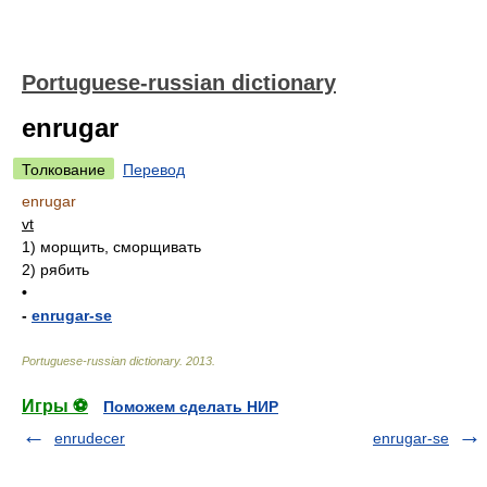
Portuguese-russian dictionary
enrugar
Толкование
Перевод
enrugar
vt
1)
морщить, сморщивать
2)
рябить
•
-
enrugar-se
Portuguese-russian dictionary
.
2013
.
Игры ⚽
Поможем сделать НИР
enrudecer
enrugar-se